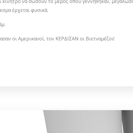
ι κίνητρο να σώσουν το μέρος όπου γεννήθηκαν, μεγάλωσα
εσμα έρχεται φυσικά.
άμ.
χασαν οι Αμερικανοί, τον ΚΕΡΔΙΣΑΝ οι Βιετναμέζοι!