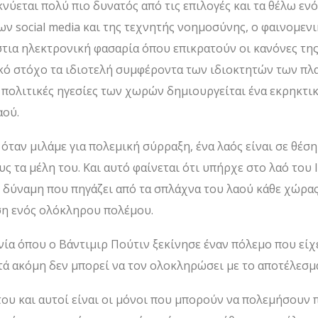
ύεται πολύ πιο δυνατός από τις επιλογές και τα θέλω εν
ων social media και της τεχνητής νοημοσύνης, ο φαινομε
στια ηλεκτρονική φασαρία όπου επικρατούν οι κανόνες της
κό στόχο τα ιδιοτελή συμφέροντα των ιδιοκτητών των πλ
ς πολιτικές ηγεσίες των χωρών δημιουργείται ένα εκρηκτι
αού.
όταν μιλάμε για πολεμική σύρραξη, ένα λαός είναι σε θέσ
ς τα μέλη του. Και αυτό φαίνεται ότι υπήρχε στο λαό του 
 δύναμη που πηγάζει από τα σπλάχνα του λαού κάθε χώρας
ση ενός ολόκληρου πολέμου.
ία όπου ο Βάντιμιρ Πούτιν ξεκίνησε έναν πόλεμο που είχε
ά ακόμη δεν μπορεί να τον ολοκληρώσει με το αποτέλεσμα 
ου και αυτοί είναι οι μόνοι που μπορούν να πολεμήσουν 