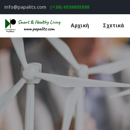
info@papalits.com
(+30) 6936805898
Αρχική
Σχετικά