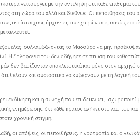
νικότερα λειτουργεί με την αντίληψη ότι κάθε επιθυμία το
τας στη χώρα του αλλά και διεθνώς. Οι πεποιθήσεις του 
 τους αντίστοιχους άρχοντες των χωρών στις οποίες επιτί
κμεταλλευτεί.
εζουέλας, συλλαμβάνοντας το Μαδούρο να μην προέκυψαν
μεϊνί. Η δολοφονία του δεν οδήγησε σε πτώση του καθεστώτ
Ιράν δεν βασίζονταν αποκλειστικά και μόνο στον αρχηγό τ
ότι θέλουν και ουσιαστικά να κυβερνούν με τη λογική το
ρει εκδίκηση και η συνοχή που επιδεικνύει, ισχυροποιεί
ζικής ενημέρωσης: ότι κάθε κράτος ανήκει στο λαό του κα
στοτε χρονική στιγμή.
αδή, οι απόψεις, οι πεποιθήσεις, η νοοτροπία και ο γενικ