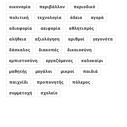
οικονομία
περιβάλλον
περιοδικό
πολιτική
τεχνολογία
άδεια
αγορά
αδιαφορία
αειφορία
αθλητισμός
αλήθεια
αξιολόγηση
αριθμοί
γεγονότα
δάσκαλος
διακοπές
δικαιοσύνη
εμπιστοσύνη
εργαζόμενος
καλοκαίρι
μαθητής
μεγάλοι
μικροί
παιδιά
παιχνίδι
προπονητής
πόλεμος
συμμετοχή
σχολείο