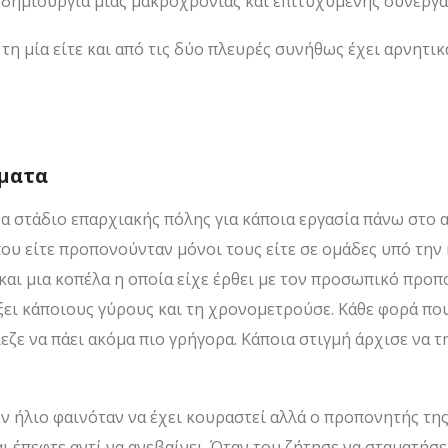
δημιουργία μιας μακροχρόνιας και επιτυχυμένης συνεργα
τη μία είτε και από τις δύο πλευρές συνήθως έχει αρνητι
άματα
να στάδιο επαρχιακής πόλης για κάποια εργασία πάνω στο 
ου είτε προπονούνταν μόνοι τους είτε σε ομάδες υπό τη
και μια κοπέλα η οποία είχε έρθει με τον προσωπικό προ
ξει κάποιους γύρους και τη χρονομετρούσε. Κάθε φορά πο
ζε να πάει ακόμα πιο γρήγορα. Κάποια στιγμή άρχισε να τη
ν ήλιο φαινόταν να έχει κουραστεί αλλά ο προπονητής της
 έπεφτε αντί να ανεβαίνει. Όταν του ζήτησε να σταματήσει 