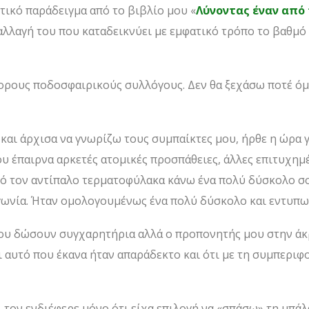
τικό παράδειγμα από το βιβλίο μου «
Λύνοντας έναν από
λλαγή του που καταδεικνύει με εμφατικό τρόπο το βαθμό 
άφορους ποδοσφαιρικούς συλλόγους. Δεν θα ξεχάσω ποτέ ό
και άρχισα να γνωρίζω τους συμπαίκτες μου, ήρθε η ώρα γ
ου έπαιρνα αρκετές ατομικές προσπάθειες, άλλες επιτυχημέ
πό τον αντίπαλο τερματοφύλακα κάνω ένα πολύ δύσκολο σο
γωνία. Ήταν ομολογουμένως ένα πολύ δύσκολο και εντυπω
μου δώσουν συγχαρητήρια αλλά ο προπονητής μου στην άκ
 αυτό που έκανα ήταν απαράδεκτο και ότι με τη συμπερι
 τον ενδιέφερε μόνο ότι είχα επιλογή να «σπάσω» τη μπά