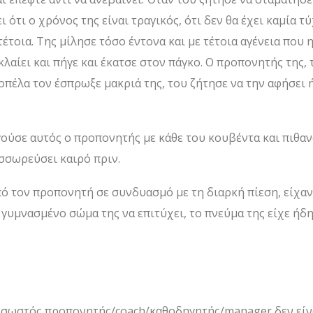
ι ότι ο χρόνος της είναι τραγικός, ότι δεν θα έχει καμία
τέτοια. Της μίλησε τόσο έντονα και με τέτοια αγένεια που 
 κλαίει και πήγε και έκατσε στον πάγκο. Ο προπονητής της
 κοπέλα τον έσπρωξε μακριά της, του ζήτησε να την αφήσει
ούσε αυτός ο προπονητής με κάθε του κουβέντα και πιθανώ
σσωρεύσει καιρό πριν.
πό τον προπονητή σε συνδυασμό με τη διαρκή πίεση, είχα
 γυμνασμένο σώμα της να επιτύχει, το πνεύμα της είχε ήδη
σωστός προπονητής/coach/καθοδηγητής/manager δεν είναι