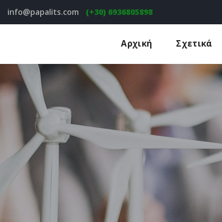
info@papalits.com
(+30) 6936805898
Αρχική
Σχετικά