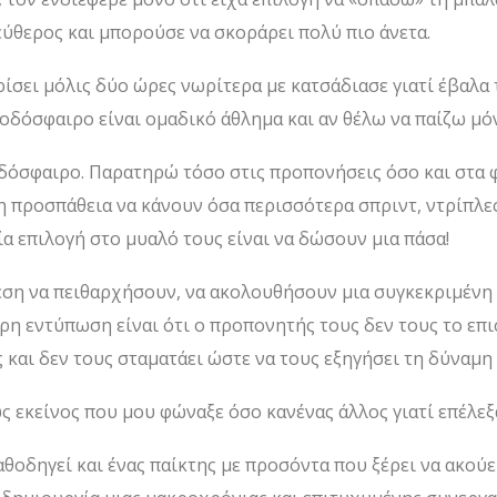
εύθερος και μπορούσε να σκοράρει πολύ πιο άνετα.
ίσει μόλις δύο ώρες νωρίτερα με κατσάδιασε γιατί έβαλα
ποδόσφαιρο είναι ομαδικό άθλημα και αν θέλω να παίζω μό
δόσφαιρο. Παρατηρώ τόσο στις προπονήσεις όσο και στα φι
η προσπάθεια να κάνουν όσα περισσότερα σπριντ, ντρίπλ
ία επιλογή στο μυαλό τους είναι να δώσουν μια πάσα!
θέση να πειθαρχήσουν, να ακολουθήσουν μια συγκεκριμένη
ρη εντύπωση είναι ότι ο προπονητής τους δεν τους το επισ
και δεν τους σταματάει ώστε να τους εξηγήσει τη δύναμη 
 εκείνος που μου φώναξε όσο κανένας άλλος γιατί επέλεξ
θοδηγεί και ένας παίκτης με προσόντα που ξέρει να ακούε