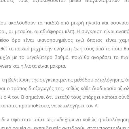
σπουδές τους αξιολογούνται μέσω διαγωνισμάτων τ
που ακολουθούν τα παιδιά από μικρή ηλικία και ασυναίσ
οι, οι μεσαίοι, οι αδιάφοροι κλπ). Η σύγκριση είναι ανα
έσο όρο είναι ικανοποιημένος ενώ όποιος είναι χαμ
θεί τα παιδιά μέχρι την ενήλικη ζωή τους από το ποιό θ
τυχίο με το μεγαλύτερο βαθμό, ποιό θα αγοράσει το πιο
wers και η λίστα είναι μακριά.
 τη βελτίωση της συγκεκριμένης μεθόδου αξιολόγησης, όπ
ίναι ο τρόπος διεξαγωγής της, καθώς κάθε διαδικασία αξι
ει ο Α τον Β σημαίνει ότι μεταξύ τους υπάρχει κάποια σύν
κάποιες προϋποθέσεις να αξιολογήσει τον Α.
δεν υφίσταται ούτε ως ενδεχόμενο καθώς η αξιολόγηση 
υτικό τομέα οι εκπαιδευτές αντιδρούν στον προτεινόμεν