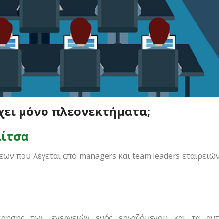
χει μόνο πλεονεκτήματα;
ίτσα
ν που λέγεται από managers και team leaders εταιρειών
τρησης των ενεργειών ενός εργαζόμενου και τα αντ