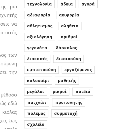
τεχνολογία
άδεια
αγορά
της μια
εχνητής
αδιαφορία
αειφορία
σεις να
αθλητισμός
αλήθεια
α εκτός
αξιολόγηση
αριθμοί
γεγονότα
δάσκαλος
λος των
διακοπές
δικαιοσύνη
τούμενη
εμπιστοσύνη
εργαζόμενος
σει την
καλοκαίρι
μαθητής
μεγάλοι
μικροί
παιδιά
 μέθοδο
παιχνίδι
προπονητής
θώς εδώ
 κιόλας
πόλεμος
συμμετοχή
ξεις έως
σχολείο