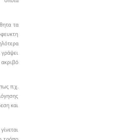
α οποία
θητα τα
πόφευκτη
ηλότερα
α γράψει
 ακριβό
ως π.χ.
ολόγησης
δεση και
γίνεται
ο τρόπο