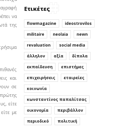
ταγραφή
Ετικέτες
έπει να
flowmagazine
ideostrovilos
ωτά της
militaire
neolaia
newn
revaluation
social media
ετρήσιμα
άλληλον
αξία
δίπολα
εκπαίδευση
επιστήμες
πιθανές
εις και
επιχειρήσεις
εταιρείες
νουν σε
κοινωνία
 πρώτης
κωνσταντίνος παπαλίτσας
υς, είτε
οικονομία
περιβάλλον
 είτε με
περιοδικό
πολιτική