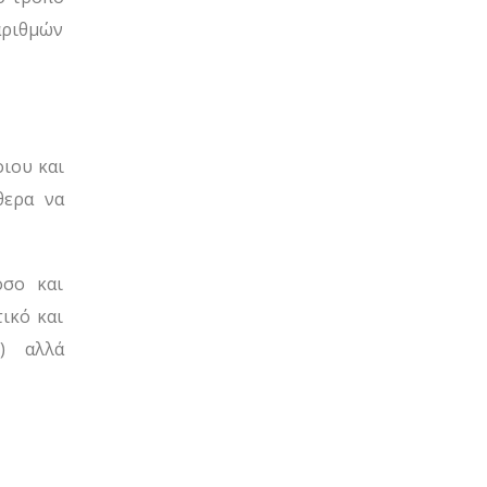
αριθμών
ιου και
θερα να
όσο και
ικό και
) αλλά