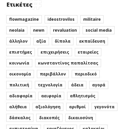
Ετικέτες
flowmagazine
ideostrovilos
militaire
neolaia
newn
revaluation
social media
άλληλον
αξία
δίπολα
εκπαίδευση
επιστήμες
επιχειρήσεις
εταιρείες
κοινωνία
κωνσταντίνος παπαλίτσας
οικονομία
περιβάλλον
περιοδικό
πολιτική
τεχνολογία
άδεια
αγορά
αδιαφορία
αειφορία
αθλητισμός
αλήθεια
αξιολόγηση
αριθμοί
γεγονότα
δάσκαλος
διακοπές
δικαιοσύνη
εμπιστοσύνη
εργαζόμενος
καλοκαίρι